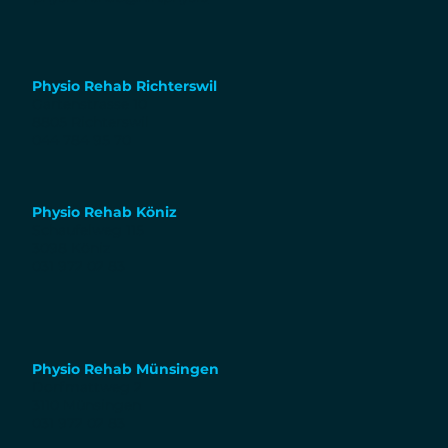
Physio Rehab Richterswil
Gartenstrasse 10
8805 Richterswil
044 784 95 70
Physio Rehab Köniz
Schaufelweg 115
3098 Köniz
031 972 02 83
Physio Rehab Münsingen
Dorfmattweg 2
3110 Münsingen
031 972 02 83