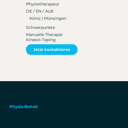
Physiotherapeut
DE / EN / ALB
Köniz | Münsingen
Schwerpunkte
Manuelle Therapie
Kinesio-Taping
Jetzt kontaktieren
Physio Rehab
info@physio-rehab.ch
Für Zuweiser:Innen:
physio-rehab@hin.physio