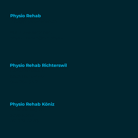
Physio Rehab
info@physio-rehab.ch
Für Zuweiser:Innen:
physio-rehab@hin.physio
Physio Rehab Richterswil
Gartenstrasse 10
8805 Richterswil
044 784 95 70
Physio Rehab Köniz
Schaufelweg 115
3098 Köniz
031 972 02 83