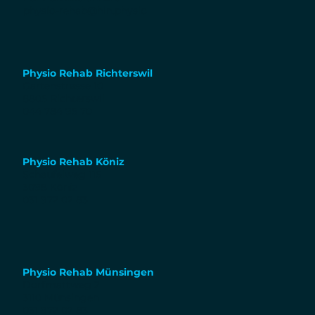
physio-rehab@hin.physio
Physio Rehab Richterswil
Gartenstrasse 10
8805 Richterswil
044 784 95 70
Physio Rehab Köniz
Schaufelweg 115
3098 Köniz
031 972 02 83
Physio Rehab Münsingen
Dorfmattweg 2
3110 Münsingen
031 972 02 83