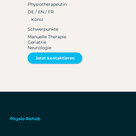
Physiotherapeutin
DE / EN / FR
Köniz
Schwerpunkte
Manuelle Therapie
Geriatrie
Neurologie
Jetzt kontaktieren
Physio Rehab
info@physio-rehab.ch
Für Zuweiser:Innen: